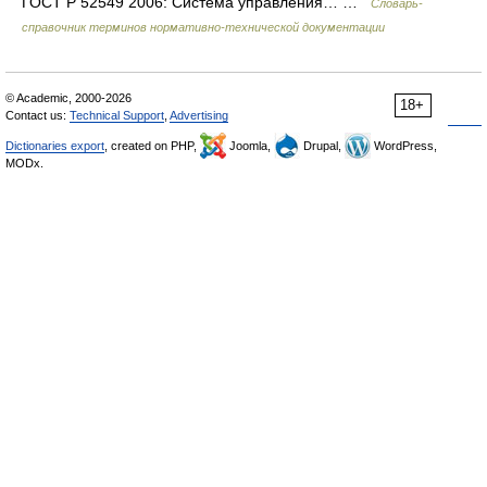
ГОСТ Р 52549 2006: Система управления… …
Словарь-
справочник терминов нормативно-технической документации
© Academic, 2000-2026
18+
Contact us:
Technical Support
,
Advertising
Dictionaries export
, created on PHP,
Joomla,
Drupal,
WordPress,
MODx.