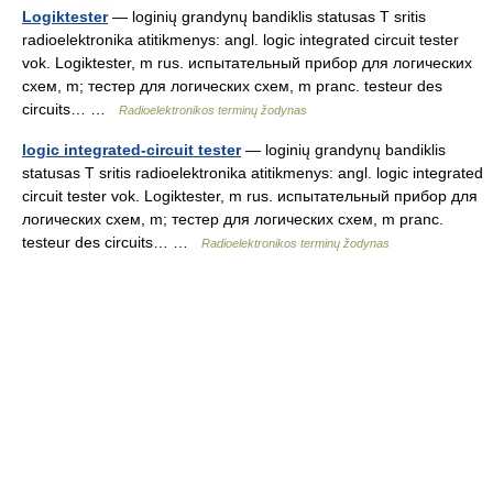
Logiktester
— loginių grandynų bandiklis statusas T sritis
radioelektronika atitikmenys: angl. logic integrated circuit tester
vok. Logiktester, m rus. испытательный прибор для логических
схем, m; тестер для логических схем, m pranc. testeur des
circuits… …
Radioelektronikos terminų žodynas
logic integrated-circuit tester
— loginių grandynų bandiklis
statusas T sritis radioelektronika atitikmenys: angl. logic integrated
circuit tester vok. Logiktester, m rus. испытательный прибор для
логических схем, m; тестер для логических схем, m pranc.
testeur des circuits… …
Radioelektronikos terminų žodynas