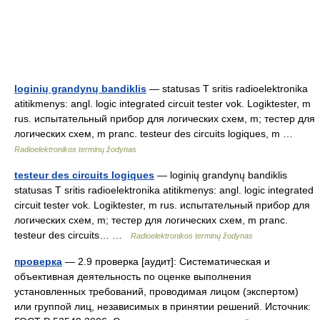
loginių grandynų bandiklis
— statusas T sritis radioelektronika
atitikmenys: angl. logic integrated circuit tester vok. Logiktester, m
rus. испытательный прибор для логических схем, m; тестер для
логических схем, m pranc. testeur des circuits logiques, m …
Radioelektronikos terminų žodynas
testeur des circuits logiques
— loginių grandynų bandiklis
statusas T sritis radioelektronika atitikmenys: angl. logic integrated
circuit tester vok. Logiktester, m rus. испытательный прибор для
логических схем, m; тестер для логических схем, m pranc.
testeur des circuits… …
Radioelektronikos terminų žodynas
проверка
— 2.9 проверка [аудит]: Систематическая и
объективная деятельность по оценке выполнения
установленных требований, проводимая лицом (экспертом)
или группой лиц, независимых в принятии решений. Источник: