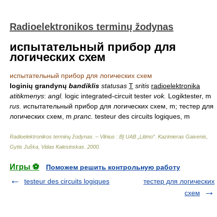
Radioelektronikos terminų žodynas
испытательный прибор для
логических схем
испытательный прибор для логических схем
loginių grandynų
bandiklis
statusas
T
sritis
radioelektronika
atitikmenys
:
angl.
logic integrated-circuit tester
vok.
Logiktester, m
rus.
испытательный прибор для логических схем, m; тестер для
логических схем, m
pranc.
testeur des circuits logiques, m
Radioelektronikos terminų žodynas. – Vilnius : BĮ UAB „Litimo“
.
Kazimieras Gaivenis,
Gytis Juška, Vidas Kalesinskas
.
2000
.
Игры ⚽
Поможем решить контрольную работу
testeur des circuits logiques
тестер для логических
схем