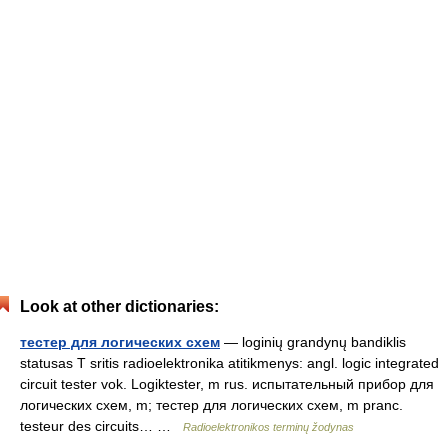
Look at other dictionaries:
тестер для логических схем
— loginių grandynų bandiklis
statusas T sritis radioelektronika atitikmenys: angl. logic integrated
circuit tester vok. Logiktester, m rus. испытательный прибор для
логических схем, m; тестер для логических схем, m pranc.
testeur des circuits… …
Radioelektronikos terminų žodynas