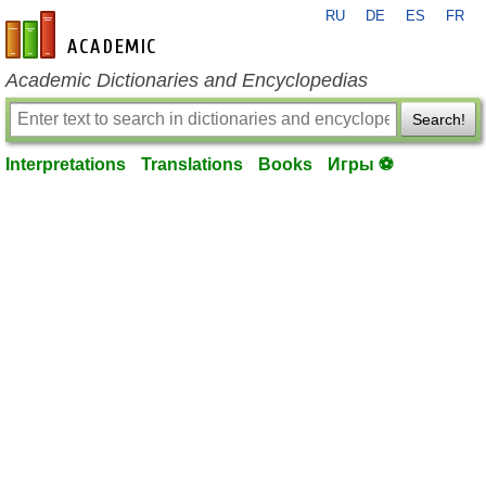
RU
DE
ES
FR
en-academic.com
Academic Dictionaries and Encyclopedias
Search!
Interpretations
Translations
Books
Игры ⚽